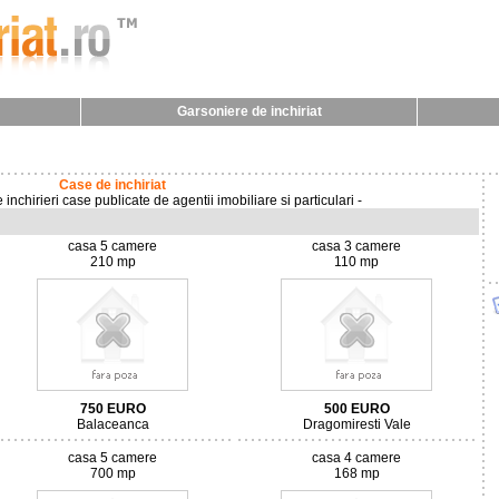
Garsoniere de inchiriat
Case de inchiriat
 inchirieri case publicate de agentii imobiliare si particulari -
casa 5 camere
casa 3 camere
210 mp
110 mp
750
EURO
500
EURO
Balaceanca
Dragomiresti Vale
casa 5 camere
casa 4 camere
700 mp
168 mp